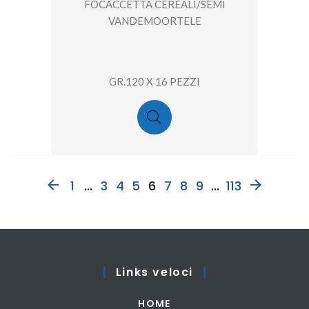
FOCACCETTA CEREALI/SEMI
VANDEMOORTELE
GR.120 X 16 PEZZI
1
...
3
4
5
6
7
8
9
...
113
Links veloci
HOME